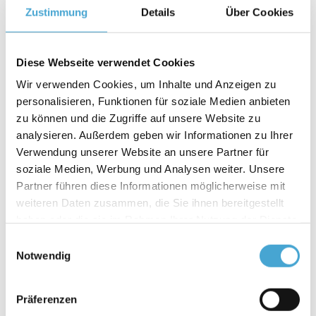
Zustimmung
Details
Über Cookies
„Ein Unternehmen, das sich uneingeschränkt dem
Service widmet, hat nur eine Sorge bezüglich der
Diese Webseite verwendet Cookies
Gewinne. Sie sind peinlich groß.”
Wir verwenden Cookies, um Inhalte und Anzeigen zu
Henry Ford
personalisieren, Funktionen für soziale Medien anbieten
zu können und die Zugriffe auf unsere Website zu
Lernziele
analysieren. Außerdem geben wir Informationen zu Ihrer
Verwendung unserer Website an unsere Partner für
Kundenorientierung gerade bei Beschwerden
soziale Medien, Werbung und Analysen weiter. Unsere
einsetzen, um nachhaltig resilientes Verhalten daraus
Partner führen diese Informationen möglicherweise mit
zu entwickeln, Prozesse zu überdenken und neu zu
weiteren Daten zusammen, die Sie ihnen bereitgestellt
haben oder die sie im Rahmen Ihrer Nutzung der Dienste
definieren.
gesammelt haben.
Den Kundenfokus zu schärfen - was ist die
Einwilligungsauswahl
Notwendig
Problemstellung des Kunden - Welches Beschwerde-
Management ist erforderlich?
Präferenzen