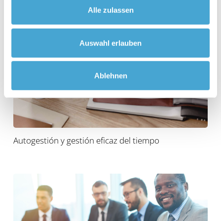
Gestión del cambio: modelar activamente el cambio
Alle zulassen
Auswahl erlauben
Ablehnen
Autogestión y gestión eficaz del tiempo