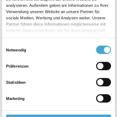
analysieren. Außerdem geben wir Informationen zu Ihrer
Verwendung unserer Website an unsere Partner für
soziale Medien, Werbung und Analysen weiter. Unsere
Partner führen diese Informationen möglicherweise mit
weiteren Daten zusammen, die Sie ihnen bereitgestellt
haben oder die sie im Rahmen Ihrer Nutzung der Dienste
gesammelt haben.
Einwilligungsauswahl
Notwendig
Coaching de transformación
Präferenzen
Statistiken
Marketing