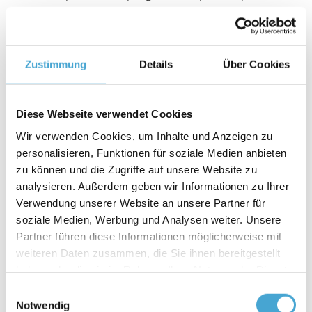
modules covering all aspects of logistics.
Supplemented by central topics such as
Zustimmung
Details
Über Cookies
compliance, business economics and accounting, as
well as practical project work, it offers a holistic
education.
Diese Webseite verwendet Cookies
education.
Wir verwenden Cookies, um Inhalte und Anzeigen zu
personalisieren, Funktionen für soziale Medien anbieten
Intermediate and final examinations ensure that the
zu können und die Zugriffe auf unsere Website zu
knowledge acquired is thoroughly tested and
analysieren. Außerdem geben wir Informationen zu Ihrer
consolidated.
Verwendung unserer Website an unsere Partner für
soziale Medien, Werbung und Analysen weiter. Unsere
Partner führen diese Informationen möglicherweise mit
weiteren Daten zusammen, die Sie ihnen bereitgestellt
haben oder die sie im Rahmen Ihrer Nutzung der Dienste
gesammelt haben.
Einwilligungsauswahl
Notwendig