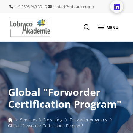
+49 2606 963 39 - 0
kontakt@lobraco.group
MENU
Global "Forworder
Certification Program"
Start
Seminars & Consulting
Forwarder programs
Global "Forworder Certification Program"