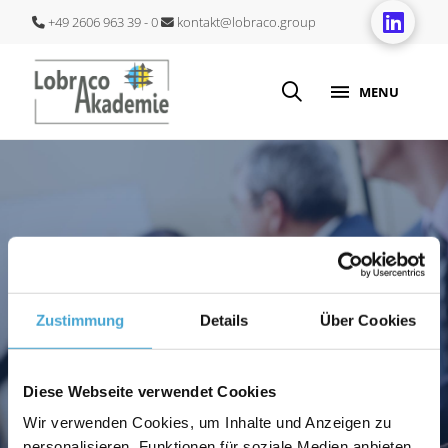
+49 2606 963 39 - 0
kontakt@lobraco.group
MENU
Job & Cooperation
Zustimmung
Details
Über Cookies
Offers
Diese Webseite verwendet Cookies
Current job and career offers in our
Wir verwenden Cookies, um Inhalte und Anzeigen zu
personalisieren, Funktionen für soziale Medien anbieten