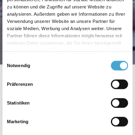
company.
zu können und die Zugriffe auf unsere Website zu
analysieren. Außerdem geben wir Informationen zu Ihrer
Start
About us
Job & Cooperation Offers
Verwendung unserer Website an unsere Partner für
soziale Medien, Werbung und Analysen weiter. Unsere
Partner führen diese Informationen möglicherweise mit
weiteren Daten zusammen, die Sie ihnen bereitgestellt
haben oder die sie im Rahmen Ihrer Nutzung der Dienste
gesammelt haben.
Einwilligungsauswahl
Notwendig
Präferenzen
The following positions are currently available:
Statistiken
Marketing
Freelance Trainer (m/f/d) Live Online
▸