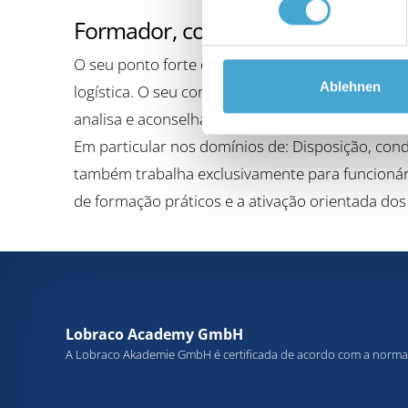
Formador, consultor e treinador
O seu ponto forte é o desenvolvimento e a expa
Ablehnen
logística. O seu conhecimento das operações quo
analisa e aconselha. Como profissional comprova
Em particular nos domínios de: Disposição, cond
também trabalha exclusivamente para funcionár
de formação práticos e a ativação orientada dos 
Lobraco Academy GmbH
A Lobraco Akademie GmbH é certificada de acordo com a norma 