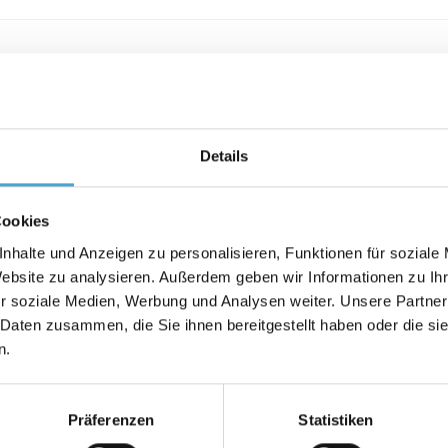
Details
Cookies
nhalte und Anzeigen zu personalisieren, Funktionen für soziale
ch-Gymnasium em Ludwigshafen, Andreas Riegel começou por
Website zu analysieren. Außerdem geben wir Informationen zu I
eguida, completou uma aprendizagem como empregado de se
r soziale Medien, Werbung und Analysen weiter. Unsere Partner
ssistente de logística. Em 2013, iniciou um curso a tempo p
 Daten zusammen, die Sie ihnen bereitgestellt haben oder die s
n.
elato em artes, com foco no recrutamento e retenção de 
ntos profissionais e experiência como representante de v
sportes (Hermes Logistik Gruppe, Hans K. Schmitt GmbH, D
Präferenzen
Statistiken