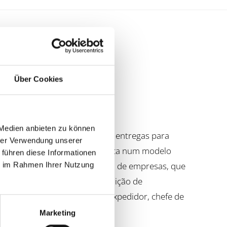
Über Cookies
 Medien anbieten zu können
 trabalhar como motorista de entregas para
hrer Verwendung unserer
rviços de expedição e logística num modelo
 führen diese Informationen
arcial na área da administração de empresas, que
ie im Rahmen Ihrer Nutzung
pessoal no ambiente de expedição de
endas no terreno, bem como expedidor, chefe de
istribution GmbH Koblenz).
Marketing