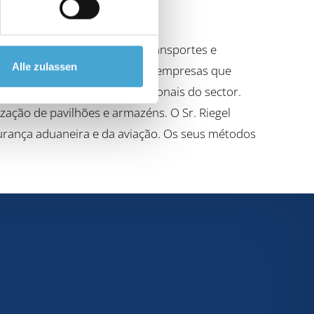
s gestores das empresas de transportes e
Alle zulassen
de sucesso sustentável para as empresas que
eal em todos os temas operacionais do sector.
zação de pavilhões e armazéns. O Sr. Riegel
urança aduaneira e da aviação. Os seus métodos