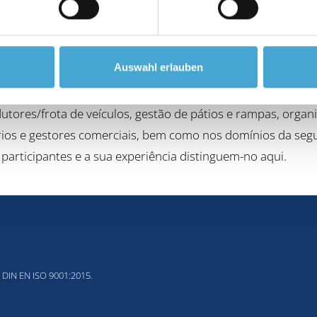
nsão da consciência dos custos entre os trabalhadores e o
Auswahl erlauben
tidianas, associado a abordagens científicas, é um fator 
do da logística de transportes, é o formador/consultor id
utores/frota de veículos, gestão de pátios e rampas, organi
ios e gestores comerciais, bem como nos domínios da seg
participantes e a sua experiência distinguem-no aqui.
DIN EN ISO 9001:2015.