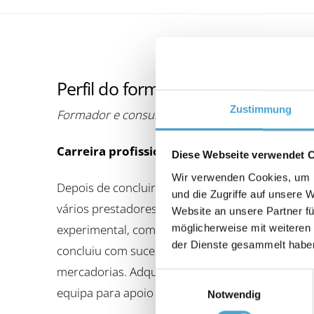
Perfil do formador
Zustimmung
Formador e consultor
Carreira profissional
Diese Webseite verwendet 
Wir verwenden Cookies, um I
Depois de concluir a licenciatura no Carl-Bos
und die Zugriffe auf unsere 
vários prestadores de serviços expresso. Em s
Website an unsere Partner fü
experimental, com a qualificação adicional de a
möglicherweise mit weiteren
der Dienste gesammelt habe
concluiu com sucesso com um diploma de bachar
mercadorias. Adquiriu os seus vastos conhecime
Einwilligungsauswahl
equipa para apoio empresarial e gestor de tran
Notwendig