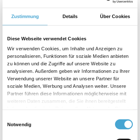
durchgeführt. Damit einhergehend verzeichnet
Zustimmung
Details
Über Cookies
Lobraco 2018 insgesamt über 27.000
Seminarteilnehmer (inkl. LLION). Die Schwerpunkte
im Leistungsangebot liegen in den Fachthemen, wie
Diese Webseite verwendet Cookies
z. Bsp. Zoll, Gefahrgut, Luftsicherheit sowie
Wir verwenden Cookies, um Inhalte und Anzeigen zu
Disposition und alle Themen aus den Bereichen
personalisieren, Funktionen für soziale Medien anbieten
zu können und die Zugriffe auf unsere Website zu
Logistik, Lager und Umschlag. Ein weiterer großer
analysieren. Außerdem geben wir Informationen zu Ihrer
Themenbereich sind Trainings- und
Verwendung unserer Website an unsere Partner für
Beratungsleistungen im Bereich
soziale Medien, Werbung und Analysen weiter. Unsere
Führungskräfteentwicklung und Vertrieb. Für das
Partner führen diese Informationen möglicherweise mit
weiteren Daten zusammen, die Sie ihnen bereitgestellt
Jahr 2019 werden neue Produkte und
haben oder die sie im Rahmen Ihrer Nutzung der Dienste
Dienstleistungen entwickelt. Bei den Fachthemen
gesammelt haben.
Einwilligungsauswahl
werden insbesondere Logistikplanspiele und der
Notwendig
Bereich Außenhandel (Zoll) im Vordergrund stehen.