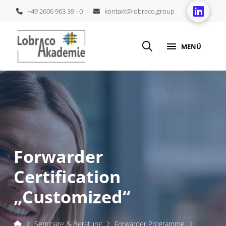
+49 2606 963 39 - 0
kontakt@lobraco.group
MENÜ
Forwarder
Certification
„Customized“
Start
Seminare & Beratung
Forwarder Programme