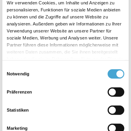
Wir verwenden Cookies, um Inhalte und Anzeigen zu
Auch interne Themen wie Code of Conduct,
personalisieren, Funktionen für soziale Medien anbieten
Produktwissen und operative Verfahren können
zu können und die Zugriffe auf unsere Website zu
analysieren. Außerdem geben wir Informationen zu Ihrer
nahtlos in Ihr Programm integriert werden, um
Verwendung unserer Website an unsere Partner für
sicherzustellen, dass Ihre
soziale Medien, Werbung und Analysen weiter. Unsere
Weiterbildungsmaßnahmen exakt auf Ihre
Partner führen diese Informationen möglicherweise mit
Bedürfnisse und Anforderungen abgestimmt sind.
weiteren Daten zusammen, die Sie ihnen bereitgestellt
haben oder die sie im Rahmen Ihrer Nutzung der Dienste
gesammelt haben.
Einwilligungsauswahl
Notwendig
Präferenzen
Statistiken
Marketing