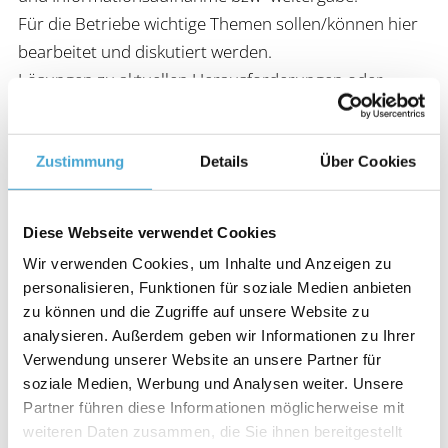
Für die Betriebe wichtige Themen sollen/können hier
bearbeitet und diskutiert werden.
Lösungen zu aktuellen Herausforderungen oder
Problemen sind erwünscht.
Bringen Sie sich und Ihr Wissen bzw. Ihre Erfahrung
mit ein!
Zustimmung
Details
Über Cookies
Lernziele
Diese Webseite verwendet Cookies
Wir verwenden Cookies, um Inhalte und Anzeigen zu
Lösungsvorschläge zu aktuellen Herausforderungen
personalisieren, Funktionen für soziale Medien anbieten
erarbeiten
zu können und die Zugriffe auf unsere Website zu
Erfahrungsaustausch und kollegiale Fallberatung
analysieren. Außerdem geben wir Informationen zu Ihrer
Aktuelles und Neues kennenlernen
Verwendung unserer Website an unsere Partner für
soziale Medien, Werbung und Analysen weiter. Unsere
Inhalte
Partner führen diese Informationen möglicherweise mit
weiteren Daten zusammen, die Sie ihnen bereitgestellt