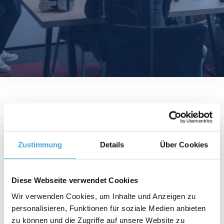
Zustimmung
Details
Über Cookies
Objectivos de aprendizagem
Poupança de custos e de tempo
Diese Webseite verwendet Cookies
Maior segurança jurídica através de um apoio
Wir verwenden Cookies, um Inhalte und Anzeigen zu
inteligente
personalisieren, Funktionen für soziale Medien anbieten
Vantagem competitiva através da digitalização
zu können und die Zugriffe auf unsere Website zu