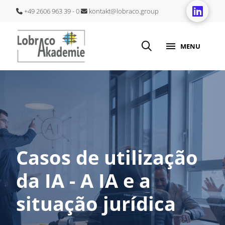
+49 2606 963 39 - 0
kontakt@lobraco.group
MENU
Casos de utilização
da IA - A IA e a
situação jurídica