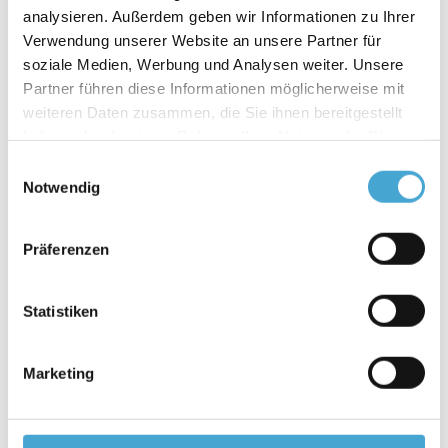
precoce
analysieren. Außerdem geben wir Informationen zu Ihrer
Abordagens concretas para a sua empresa
Verwendung unserer Website an unsere Partner für
soziale Medien, Werbung und Analysen weiter. Unsere
Partner führen diese Informationen möglicherweise mit
Conteúdo
weiteren Daten zusammen, die Sie ihnen bereitgestellt
haben oder die sie im Rahmen Ihrer Nutzung der Dienste
Formato do seminário
gesammelt haben.
Einwilligungsauswahl
Notwendig
Präferenzen
Statistiken
Marketing