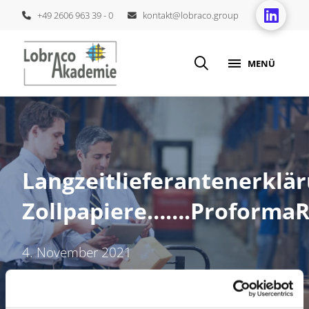
+49 2606 963 39 - 0
kontakt@lobraco.group
MENÜ
Langzeitlieferantenerkl
Zollpapiere…….Proforma
4. November 2021