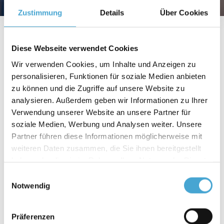
Zustimmung
Details
Über Cookies
Diese Webseite verwendet Cookies
Flößen Ihnen diese Begriffe Respekt ein, gehören
Wir verwenden Cookies, um Inhalte und Anzeigen zu
aber zu Ihren täglichen Aufgaben?
personalisieren, Funktionen für soziale Medien anbieten
Und was meinen Ihre Kolleg:innen eigentlich, wenn
zu können und die Zugriffe auf unsere Website zu
sie von
EXW, CPT, AEO
oder
ADSP
sprechen?
analysieren. Außerdem geben wir Informationen zu Ihrer
Verwendung unserer Website an unsere Partner für
Erleichtern Sie sich Ihren täglichen Ablauf.
soziale Medien, Werbung und Analysen weiter. Unsere
Partner führen diese Informationen möglicherweise mit
Wir helfen Ihnen, die Fachsprache der Spedition zu
weiteren Daten zusammen, die Sie ihnen bereitgestellt
verstehen und sich in den Prozessen des
haben oder die sie im Rahmen Ihrer Nutzung der Dienste
Arbeitsalltags sicherer zu fühlen.
gesammelt haben.
Einwilligungsauswahl
Sie gewinnen Grundkenntnisse im Bereich Zoll und
Notwendig
in den nationalen und internationalen
Gefahrgutbestimmungen und erhalten einen
Präferenzen