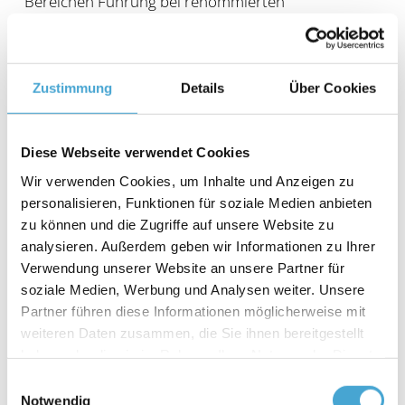
Bereichen Führung bei renommierten
Unternehmen in der Industrie und der Transport-
und Logistikbranche in Deutschland durch.
Zustimmung
Details
Über Cookies
Ihr Profil:
Sie haben bereits mehrjährige Erfahrung als Trainer
Diese Webseite verwendet Cookies
gesammelt oder vor Gruppen referiert, sind
Wir verwenden Cookies, um Inhalte und Anzeigen zu
leidenschaftlich und engagiert. Ihr kompetenter und
personalisieren, Funktionen für soziale Medien anbieten
zu können und die Zugriffe auf unsere Website zu
empathischer Umgang mit den Teilnehmenden
analysieren. Außerdem geben wir Informationen zu Ihrer
zeichnet Sie aus. Sie sind kommunikationsstark und
Verwendung unserer Website an unsere Partner für
verfügen ebenso über schnelles
soziale Medien, Werbung und Analysen weiter. Unsere
Auffassungsvermögen als auch die Fähigkeit, des
Partner führen diese Informationen möglicherweise mit
weiteren Daten zusammen, die Sie ihnen bereitgestellt
eigenverantwortlichen unternehmerischen
haben oder die sie im Rahmen Ihrer Nutzung der Dienste
Denkens.
gesammelt haben.
Einwilligungsauswahl
Notwendig