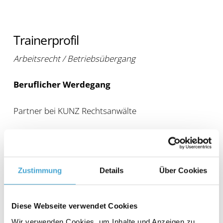
Trainerprofil
Arbeitsrecht / Betriebsübergang
Beruflicher Werdegang
Partner bei KUNZ Rechtsanwälte
Seit 1998 Rechtsanwalt
Fachanwalt für Arbeitsrecht
Fachanwalt für Handels- und Gesellschaftsrecht
Zustimmung
Details
Über Cookies
Mediator, Lehrbeauftragter an der HS Koblenz – FB
Wirtschaftswissenschaften
Diese Webseite verwendet Cookies
Beratung von Unternehmen und Körperschaften,
Wir verwenden Cookies, um Inhalte und Anzeigen zu