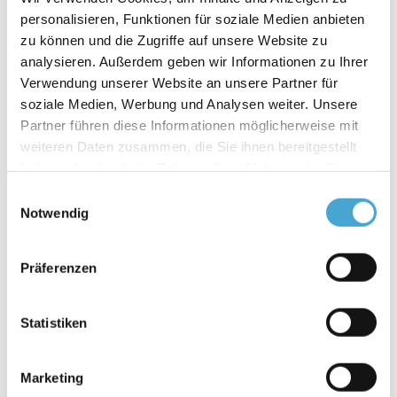
personalisieren, Funktionen für soziale Medien anbieten
Vereine, Stiftungen, deren Organe, Führungs- und
zu können und die Zugriffe auf unsere Website zu
Aufsichtsgremien, Führungskräfte und auch
analysieren. Außerdem geben wir Informationen zu Ihrer
unabhängige Betriebs- wie Personalräte umfassend
Verwendung unserer Website an unsere Partner für
in allen Fragen des Arbeitsrechts, Handels- und
soziale Medien, Werbung und Analysen weiter. Unsere
Partner führen diese Informationen möglicherweise mit
Gesellschaftsrechts sowie des internationalen
weiteren Daten zusammen, die Sie ihnen bereitgestellt
Wirtschaftsrechts.
haben oder die sie im Rahmen Ihrer Nutzung der Dienste
gesammelt haben.
Einwilligungsauswahl
Besondere Spezialisierung und Kompetenz in der
Notwendig
bundesweiten Beratung von
Genossenschaftsbanken aller Größen sowie im
Präferenzen
Stiftungs- und Vereinsrecht.
Statistiken
Gestaltung von Restrukturierungen und
Sanierungen, Fusionen, Umwandlungen,
Marketing
Unternehmenskäufe und -verkäufe (M&A),