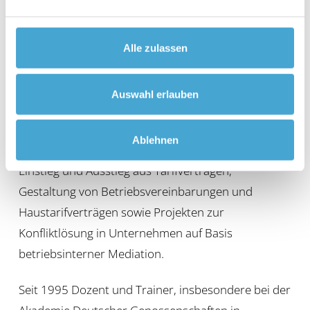
Outsourcingmaßnahmen,
Unternehmensnachfolgeregelungen, Bildung und
Alle zulassen
Umbildung von Konzernstrukturen, Compliance in
Banken und Unternehmen
Auswahl erlauben
Gestaltung von modernen und maßgeschneiderten
Arbeitszeit- und Vergütungssystemen, Konzepten
Ablehnen
zu Personalabbau und Personalkostenreduzierung,
Einstieg und Ausstieg aus Tarifverträgen,
Gestaltung von Betriebsvereinbarungen und
Haustarifverträgen sowie Projekten zur
Konfliktlösung in Unternehmen auf Basis
betriebsinterner Mediation.
Seit 1995 Dozent und Trainer, insbesondere bei der