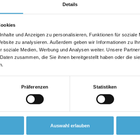
Details
Cookies
nhalte und Anzeigen zu personalisieren, Funktionen für soziale
Website zu analysieren. Außerdem geben wir Informationen zu I
olvierte Christian Buchenthal (Jahrgang 1968) eine kaufmänn
r soziale Medien, Werbung und Analysen weiter. Unsere Partner
 Daten zusammen, die Sie ihnen bereitgestellt haben oder die s
ngen sammelte er u. a. als Mitarbeiter im Import, als Zoll
n.
ation Manager in Koblenz (TNT Ipec GmbH, XP Express, TNT
Präferenzen
Statistiken
h in den neu gegründeten Weiterbildungsbereich der TNT 
als Unternehmer die Lobraco e.K. „
Lo
gistik
Bra
in
Co
mpany“
anche tätig. 2010 wurde aus der Lobraco e.K. die Lobraco A
Auswahl erlauben