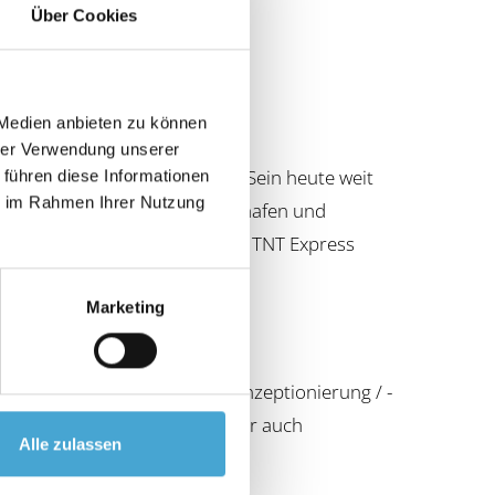
Über Cookies
 Medien anbieten zu können
hrer Verwendung unserer
ische Lehre im Einzelhandel. Sein heute weit
 führen diese Informationen
ie im Rahmen Ihrer Nutzung
deklarant am Köln/Bonner Flughafen und
 Express GmbH, GD Worldwide, TNT Express
Marketing
Akademie GmbH.
 für Beratung, Sicherheitskonzeptionierung / -
kademie GmbH. Seit 2015 ist er auch
Alle zulassen