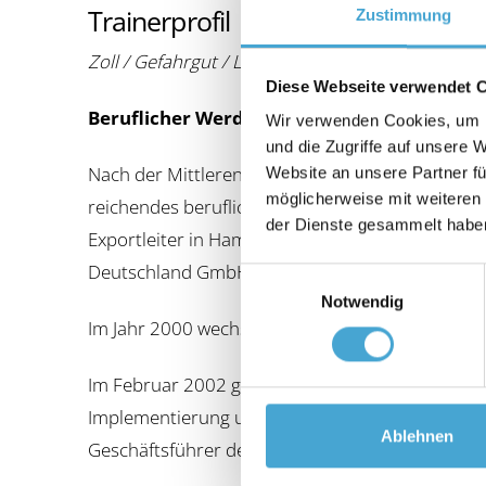
Trainerprofil
Zustimmung
Zoll / Gefahrgut / Luftsicherheit / Disposition
Diese Webseite verwendet 
Beruflicher Werdegang
Wir verwenden Cookies, um I
und die Zugriffe auf unsere 
Nach der Mittleren Reife in Köln- Vogelsang abs
Website an unsere Partner fü
möglicherweise mit weiteren
reichendes berufliches Wissen und seine Erfahru
der Dienste gesammelt habe
Exportleiter in Hamburg, sowie als Depot Oper
Deutschland GmbH).
Einwilligungsauswahl
Notwendig
Im Jahr 2000 wechselte er aus dem Fachbereic
Im Februar 2002 gründete Christian Buchenthal 
Implementierung und Training in der Logistikbr
Ablehnen
Geschäftsführer der Lobraco Live Online GmbH.