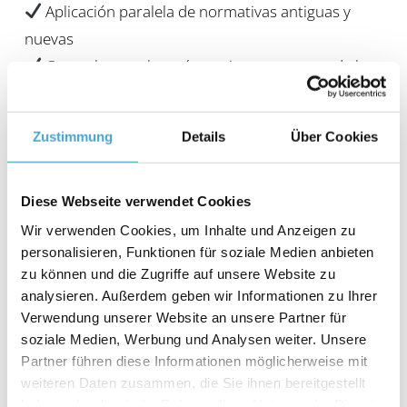
Aplicación paralela de normativas antiguas y
nuevas
Controles mucho más estrictos por parte de las
oficinas principales de aduanas
Enfoque en sistemas de control documentados
Zustimmung
Details
Über Cookies
Responsabilidad en caso de declaraciones de
origen erróneas
Diese Webseite verwendet Cookies
Especialmente en el sector químico e industrial, hoy
Wir verwenden Cookies, um Inhalte und Anzeigen zu
personalisieren, Funktionen für soziale Medien anbieten
en día son a menudo las reglas de valor las que
zu können und die Zugriffe auf unsere Website zu
determinan el estatus preferencial.
analysieren. Außerdem geben wir Informationen zu Ihrer
Los cambios en los precios, los cambios de
Verwendung unserer Website an unsere Partner für
proveedores o los ajustes en las recetas pueden
soziale Medien, Werbung und Analysen weiter. Unsere
Partner führen diese Informationen möglicherweise mit
hacer que un producto deje de ser preferencial de
weiteren Daten zusammen, die Sie ihnen bereitgestellt
repente, a menudo sin que se note.
haben oder die sie im Rahmen Ihrer Nutzung der Dienste