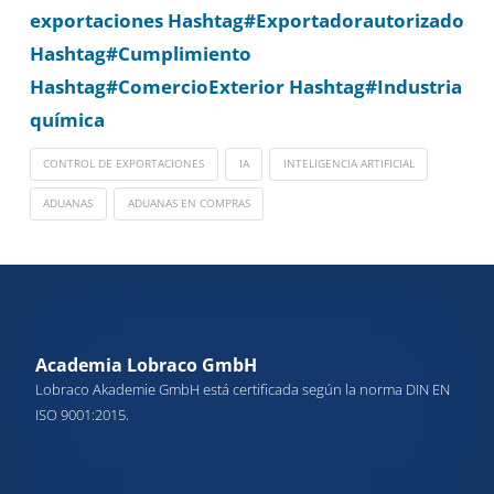
exportaciones
Hashtag#Exportadorautorizado
Hashtag#Cumplimiento
Hashtag#ComercioExterior
Hashtag#Industria
química
CONTROL DE EXPORTACIONES
IA
INTELIGENCIA ARTIFICIAL
ADUANAS
ADUANAS EN COMPRAS
Academia Lobraco GmbH
Lobraco Akademie GmbH está certificada según la norma DIN EN
ISO 9001:2015.