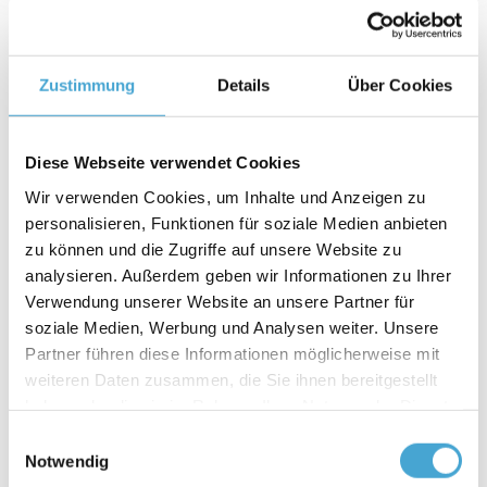
Extracto del libro blanco "RESYST" - Fraunhofer
Zustimmung
Details
Über Cookies
Produktion
Creación de valor resistente en la industria
Diese Webseite verwendet Cookies
manufacturera: innovadora, con éxito y a prueba de
Wir verwenden Cookies, um Inhalte und Anzeigen zu
crisis
personalisieren, Funktionen für soziale Medien anbieten
zu können und die Zugriffe auf unsere Website zu
Capacitar al personal para actuar en
analysieren. Außerdem geben wir Informationen zu Ihrer
Verwendung unserer Website an unsere Partner für
situaciones de crisis
soziale Medien, Werbung und Analysen weiter. Unsere
Partner führen diese Informationen möglicherweise mit
Reforzar la solidez y flexibilidad personales: Los tres
weiteren Daten zusammen, die Sie ihnen bereitgestellt
aspectos esenciales para los empleados en
haben oder die sie im Rahmen Ihrer Nutzung der Dienste
situaciones de crisis son la orientación, la creación
gesammelt haben.
Einwilligungsauswahl
de redes y la seguridad de actuación. Las empresas
Notwendig