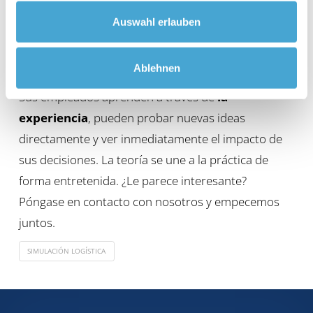
optimización de procesos y la innovación: ¡aporte un soplo
de aire fresco a la producción! Ponte a prueba como
Auswahl erlauben
director y lidera proyectos de innovación con tu equipo.
Ablehnen
¿Qué hacen especiales a los juegos de empresa?
Sus empleados aprenden a través de
la
experiencia
, pueden probar nuevas ideas
directamente y ver inmediatamente el impacto de
sus decisiones. La teoría se une a la práctica de
forma entretenida. ¿Le parece interesante?
Póngase en contacto con nosotros y empecemos
juntos.
SIMULACIÓN LOGÍSTICA