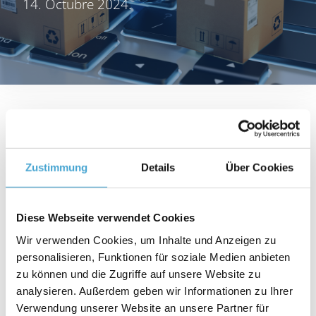
14. Octubre 2024.
¿Quiere preparar a sus empleados para el mundo
real y, al mismo tiempo, inspirarles para que
Zustimmung
Details
Über Cookies
trabajen en equipo? Entonces, nuestros
juegos de
empresa
son la solución. Ya se trate de logística,
Diese Webseite verwendet Cookies
administración de empresas o producción, con
nosotros los participantes se meten en el papel de
Wir verwenden Cookies, um Inhalte und Anzeigen zu
personalisieren, Funktionen für soziale Medien anbieten
responsables de la toma de decisiones y
zu können und die Zugriffe auf unsere Website zu
experimentan cómo sus estrategias hacen avanzar
analysieren. Außerdem geben wir Informationen zu Ihrer
a la empresa.
Verwendung unserer Website an unsere Partner für